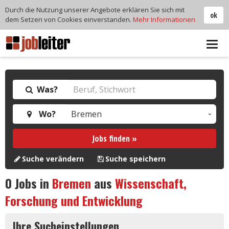
Durch die Nutzung unserer Angebote erklären Sie sich mit
ok
dem Setzen von Cookies einverstanden.
Mehr Informationen
Tog
navi
Was?
Wo?
Jobs finden »
Suche verändern
Suche speichern
0
Jobs in
Bremen
aus
Wissenschaft,
Forschung und Entwicklung
Ihre Sucheinstellungen