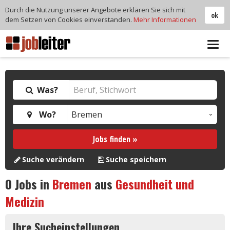
Durch die Nutzung unserer Angebote erklären Sie sich mit
ok
dem Setzen von Cookies einverstanden.
Mehr Informationen
Tog
navi
Was?
Wo?
Jobs finden »
Suche verändern
Suche speichern
0
Jobs in
Bremen
aus
Gesundheit und
Medizin
Ihre Sucheinstellungen