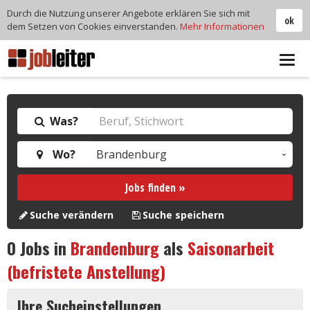
Durch die Nutzung unserer Angebote erklären Sie sich mit
ok
dem Setzen von Cookies einverstanden.
Mehr Informationen
Tog
navi
Was?
Wo?
Jobs finden »
Suche verändern
Suche speichern
0
Jobs in
Brandenburg
als
Saisonarbeit
(befristete Anstellung)
Ihre Sucheinstellungen