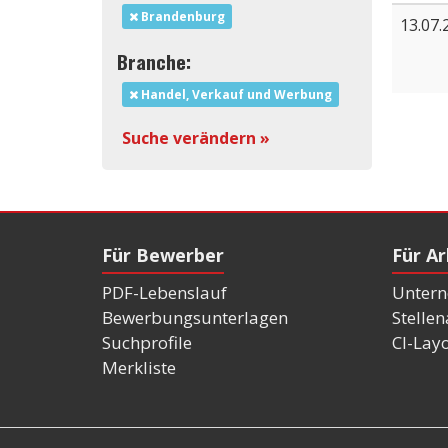
Brandenburg
13.07.
Branche:
Handel, Verkauf und Werbung
Suche verändern »
Für Bewerber
Für A
PDF-Lebenslauf
Untern
Bewerbungsunterlagen
Stelle
Suchprofile
CI-Lay
Merkliste