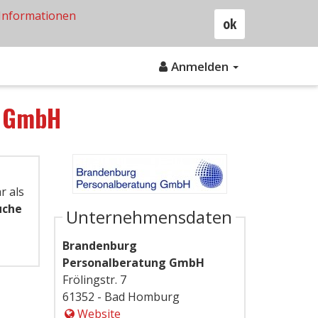
Informationen
ok
Anmelden
g GmbH
r als
uche
Unternehmensdaten
Brandenburg
Personalberatung GmbH
Frölingstr. 7
61352 - Bad Homburg
Website