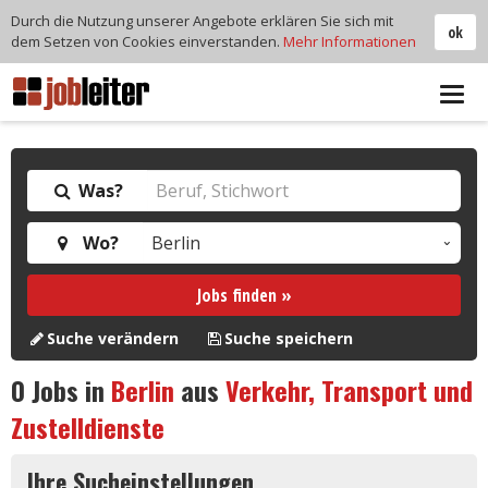
Durch die Nutzung unserer Angebote erklären Sie sich mit
ok
dem Setzen von Cookies einverstanden.
Mehr Informationen
Tog
navi
Was?
Wo?
Jobs finden »
Suche verändern
Suche speichern
0
Jobs in
Berlin
aus
Verkehr, Transport und
Zustelldienste
Ihre Sucheinstellungen