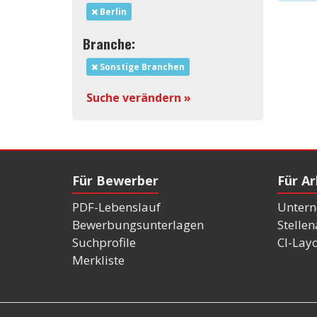
Berlin
Branche:
Sonstige Branchen
Suche verändern »
Für Bewerber
Für A
PDF-Lebenslauf
Untern
Bewerbungsunterlagen
Stelle
Suchprofile
CI-Lay
Merkliste