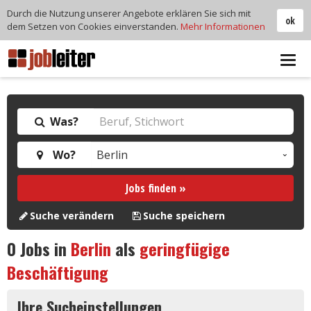
Durch die Nutzung unserer Angebote erklären Sie sich mit
ok
dem Setzen von Cookies einverstanden.
Mehr Informationen
Tog
navi
Was?
Wo?
Jobs finden »
Suche verändern
Suche speichern
0
Jobs in
Berlin
als
geringfügige
Beschäftigung
Ihre Sucheinstellungen