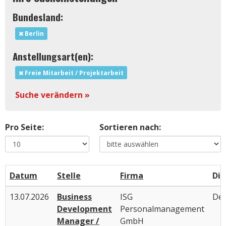
Bundesland:
Berlin
Anstellungsart(en):
Freie Mitarbeit / Projektarbeit
Suche verändern »
Pro Seite:
Sortieren nach:
Datum
Stelle
Firma
Die
13.07.2026
Business
ISG
Deu
Development
Personalmanagement
Manager /
GmbH