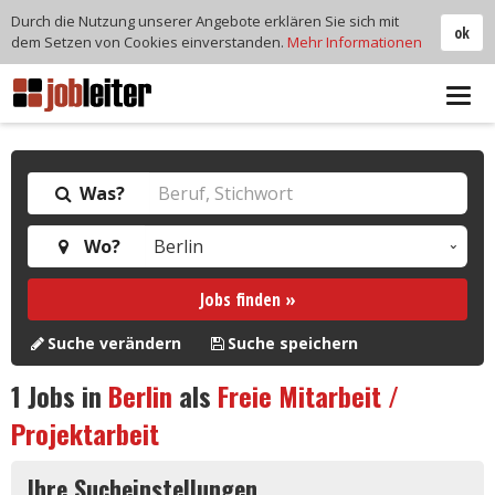
Durch die Nutzung unserer Angebote erklären Sie sich mit
ok
dem Setzen von Cookies einverstanden.
Mehr Informationen
Tog
navi
Was?
Wo?
Jobs finden »
Suche verändern
Suche speichern
1
Jobs in
Berlin
als
Freie Mitarbeit /
Projektarbeit
Ihre Sucheinstellungen