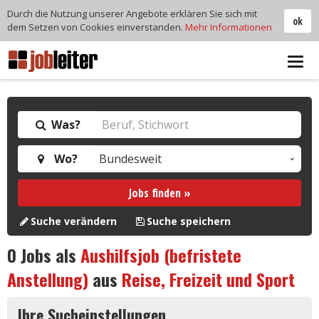
Durch die Nutzung unserer Angebote erklären Sie sich mit
ok
dem Setzen von Cookies einverstanden.
Mehr Informationen
Tog
navi
Was?
Wo?
Jobs finden »
Suche verändern
Suche speichern
0
Jobs als
Aushilfsjob (befristete
Anstellung)
aus
Reise, Freizeit und Sport
Ihre Sucheinstellungen