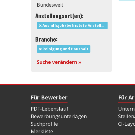
Bundesweit
Anstellungsart(en):
Aushilfsjob (befristete Anstellung)
Branche:
Reinigung und Haushalt
Suche verändern »
Für Bewerber
Für A
PDF-Lebenslauf
Untern
Bewerbungsunterlagen
Stelle
Suchprofile
CI-Lay
Merkliste