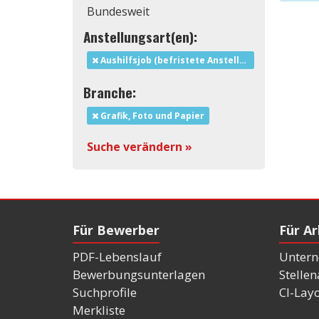
Bundesweit
Anstellungsart(en):
Aushilfsjob (befristete Anstellung)
Branche:
Grafik, Foto und Papier
Suche verändern »
Für Bewerber
Für A
PDF-Lebenslauf
Untern
Bewerbungsunterlagen
Stelle
Suchprofile
CI-Lay
Merkliste