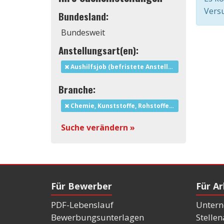
Versu
Bundesland:
Bundesweit
Anstellungsart(en):
Aushilfsjob (befristete Anstellung)
Branche:
Chemie, Kunststoffe, Rohstoffe und Bergbau
Suche verändern »
Für Bewerber
Für A
PDF-Lebenslauf
Untern
Bewerbungsunterlagen
Stelle