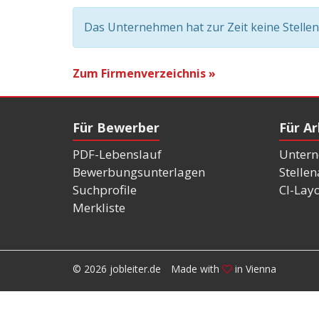
Das Unternehmen hat zur Zeit keine Stelle
Zum Firmenverzeichnis »
Für Bewerber
Für A
PDF-Lebenslauf
Untern
Bewerbungsunterlagen
Stelle
Suchprofile
CI-Lay
Merkliste
© 2026 jobleiter.de
Made with
in Vienna